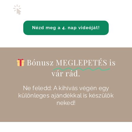
LETÖLTHETŐ munkafüzet a tananyaghoz!
Nézd meg a 4. nap videóját!
Bónusz
MEGLEPETÉS
is
vár rád.
Ne feledd: A kihívás végén egy
különleges ajándékkal is készülök
neked!