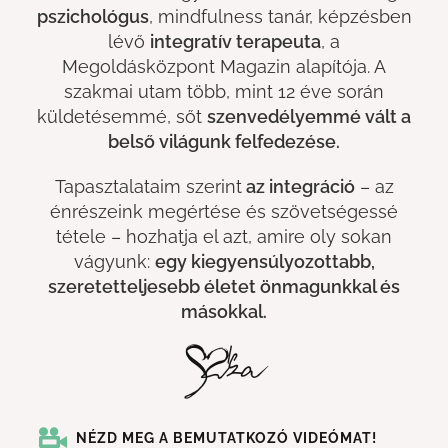
pszichológus
, mindfulness tanár, képzésben
lévő
integratív terapeuta
, a
Megoldásközpont Magazin alapítója. A
szakmai utam több, mint 12 éve során
küldetésemmé, sőt
szenvedélyemmé vált a
belső világunk felfedezése.
Tapasztalataim szerint
az integráció
– az
énrészeink megértése és szövetségessé
tétele – hozhatja el azt, amire oly sokan
vágyunk:
egy kiegyensúlyozottabb,
szeretetteljesebb életet önmagunkkal és
másokkal.
NÉZD MEG A BEMUTATKOZÓ VIDEÓMAT!