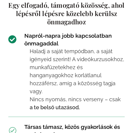
Egy elfogadó, támogató közösség, ahol
lépésről lépésre közelebb kerülsz
önmagadhoz
Napról-napra jobb kapcsolatban
önmagaddal
Haladj a saját tempódban, a saját
igényeid szerint! A videókurzusokhoz,
munkafüzetekhez és
hanganyagokhoz korlátlanul
hozzáférsz, amíg a közösség tagja
vagy.
Nincs nyomás, nincs verseny – csak
a te belső utazásod.
Társas támasz, közös gyakorlások és