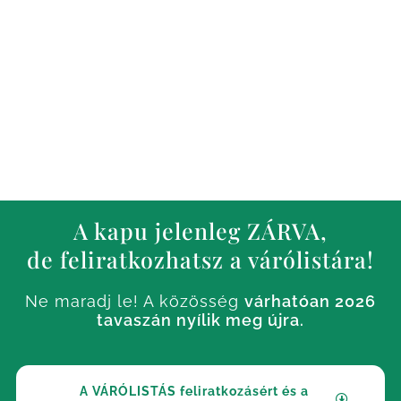
Szeretetteljes közösség –
veled,
érted.
A kapu jelenleg ZÁRVA,
de feliratkozhatsz a várólistára!
Ne maradj le! A közösség
várhatóan 2026
tavaszán nyílik meg újra.
A VÁRÓLISTÁS feliratkozásért és a