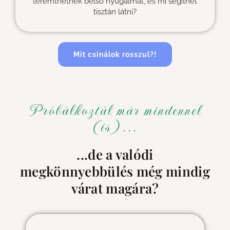
teremthetnék belső nyugalmat, és mi segíthet
tisztán látni?
Mit csinálok rosszul?!
Próbálkoztál már mindennel
(is)...
...de a valódi
megkönnyebbülés még mindig
várat magára?