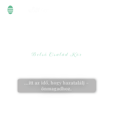
Belső Család Kör
Ha eltévedtél a belső világod
útvesztőjében…
...itt az idő, hogy hazatalálj –
önmagadhoz.
Valódi mélyülés.
Felszabadító önismeret.