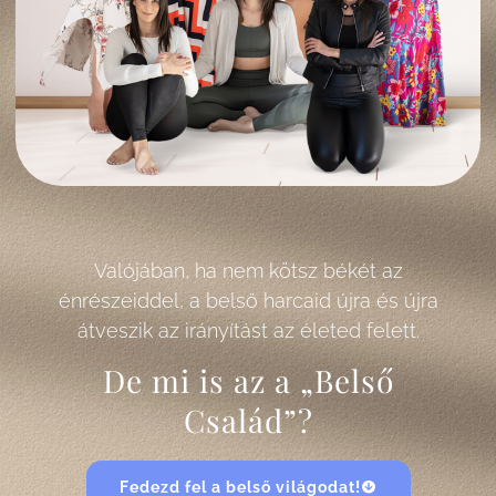
Valójában, ha nem kötsz békét az
énrészeiddel, a belső harcaid újra és újra
átveszik az irányítást az életed felett.
De mi is az a „Belső
Család”?
Fedezd fel a belső világodat!