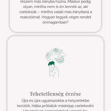
részem más irányba húzna. Máskor pedig
olyan, mintha nem is én lennék az, aki
cselekszik – mintha valaki más irányítaná a
reakcióimat. Hogyan tegyek végre rendet
önmagamban?
Tehetetlenség érzése
Újra és újra ugyanazokba a helyzetekbe
kerülök, hiába próbálok másképp cselekedni.
Ugyanolyan kapcsolatokat vonzok be,