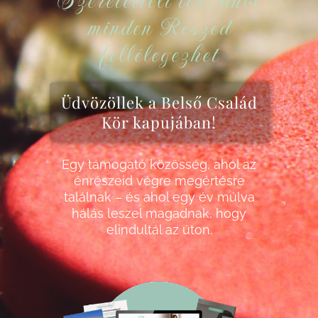
Szeretetteli tér, ahol
minden Részed
fellélegezhet
Üdvözöllek a Belső Család
Kör kapujában!
Egy támogató közösség, ahol az
énrészeid végre megértésre
találnak – és ahol egy év múlva
hálás leszel magadnak, hogy
elindultál az úton.