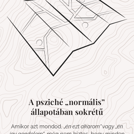
A psziché „normális”
állapotában sokrétű
Amikor azt mondod,
„én
ezt akarom” vagy
„
én
így gondolom”
, még nem biztos, hogy minden