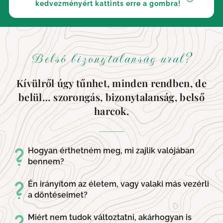
kedvezményért kattints erre a gombra!
Belső bizonytalanság ural?
Kívülről úgy tűnhet, minden rendben, de
belül… szorongás, bizonytalanság, belső
harcok.
Hogyan érthetném meg, mi zajlik valójában
bennem?
Én irányítom az életem, vagy valaki más vezérli
a döntéseimet?
Miért nem tudok változtatni, akárhogyan is