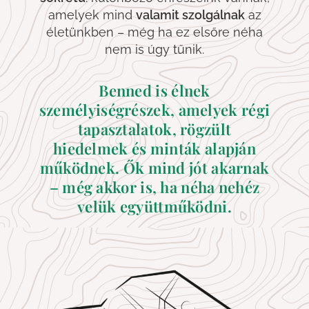
amelyek mind
valamit szolgálnak
az
életünkben – még ha ez elsőre néha
nem is úgy tűnik.
Benned is élnek
személyiségrészek, amelyek régi
tapasztalatok, rögzült
hiedelmek és minták alapján
működnek. Ők mind jót akarnak
– még akkor is, ha néha nehéz
velük együttműködni.