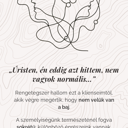
„Úristen, én eddig azt hittem, nem
vagyok normális…”
Rengetegszer hallom ezt a klienseimtől,
akik végre megértik, hogy
nem velük van
a baj
.
A személyiségünk természeténél fogva
sokrétű
: különböző énrészeink vannak,