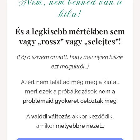
Nem, nem benned van a
hiba!
És a legkisebb mértékben sem
vagy „rossz” vagy „selejtes”!
(Fáj a szívem amiatt, hogy mennyien hiszik
ezt magukról…)
Azért nem találtad még meg a kiutat,
mert ezek a próbálkozások
nem a
problémáid gyökerét célozták meg
.
A
valódi változás
akkor kezdődik,
amikor
mélyebbre nézel…