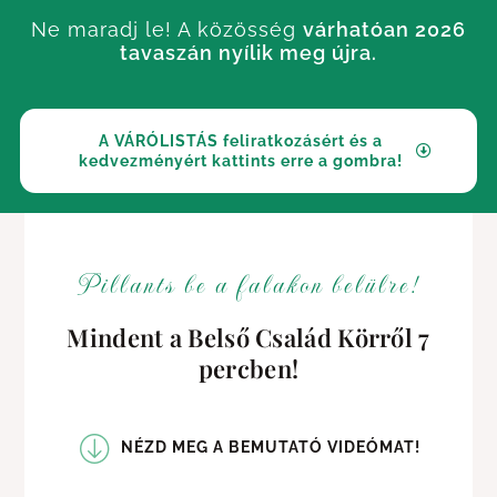
Ne maradj le! A közösség
várhatóan 2026
tavaszán nyílik meg újra.
A VÁRÓLISTÁS feliratkozásért és a
kedvezményért kattints erre a gombra!
Pillants be a falakon belülre!
Mindent a Belső Család Körről 7
percben!
NÉZD MEG A BEMUTATÓ VIDEÓMAT!