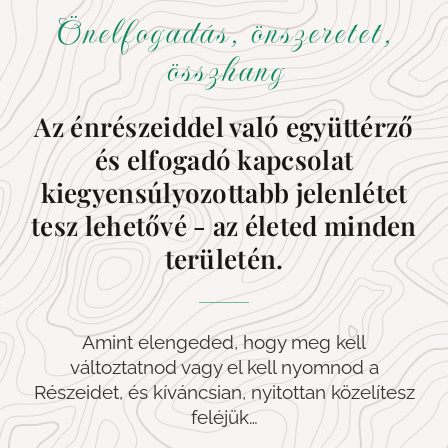
Önelfogadás, önszeretet,
összhang
Az énrészeiddel való együttérző
és elfogadó kapcsolat
kiegyensúlyozottabb jelenlétet
tesz lehetővé - az életed minden
területén.
Amint elengeded, hogy meg kell
változtatnod vagy el kell nyomnod a
Részeidet, és kíváncsian, nyitottan közelítesz
feléjük…