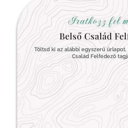
Iratkozz fel m
Belső Család Fel
Töltsd ki az alábbi egyszerű űrlapot,
Család Felfedező tagj