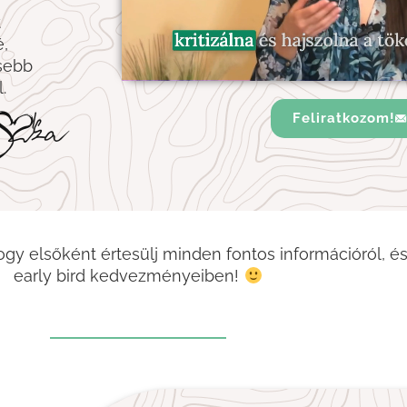
t
é,
sebb
.
Feliratkozom!
hogy elsőként értesülj minden fontos információról, és
early bird kedvezményeiben!