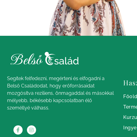
Segítek felfedezni, megérteni és elfogadni a
Has
Belső Családodat, hogy erőforrásaidat
mozgósítva reziliens, önmagaddal és másokkal
Főold
mélyebb, békésebb kapcsolatban élő
Term
személlyé válhass.
Kurz
Ingye