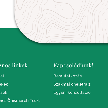
znos linkek
Kapcsolódjunk!
al
Bemutatkozás
ékek
Szakmai önéletrajz
usok
Egyéni konzultáció
nes Önismereti Teszt