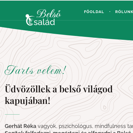
FŐOLDAL
RÓLUN
Tarts velem!
Üdvözöllek a belső világod
kapujában!
Gerhát Réka
vagyok, pszichológus, mindfulness tan