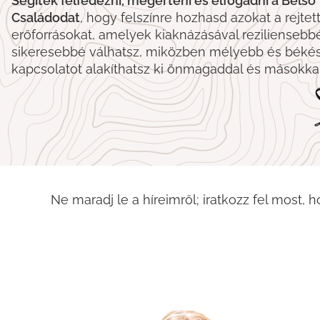
Segítek felfedezni, megérteni és elfogadni a Belső
Családodat
, hogy felszínre hozhasd azokat a rejtet
erőforrásokat, amelyek kiaknázásával reziliensebb
sikeresebbé válhatsz, miközben mélyebb és béké
kapcsolatot alakíthatsz ki önmagaddal és másokkal
Ne maradj le a híreimről; iratkozz fel most, 