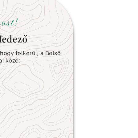
ost!
fedező
 hogy felkerülj a Belső
ai közé: