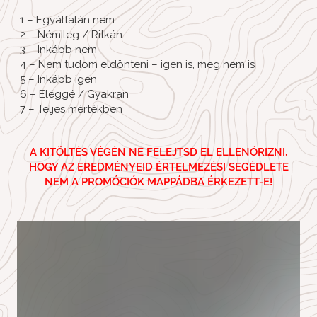
1 – Egyáltalán nem
2 – Némileg / Ritkán
3 – Inkább nem
4 – Nem tudom eldönteni – igen is, meg nem is
5 – Inkább igen
6 – Eléggé / Gyakran
7 – Teljes mértékben
A KITÖLTÉS VÉGÉN NE FELEJTSD EL ELLENŐRIZNI,
HOGY AZ EREDMÉNYEID ÉRTELMEZÉSI SEGÉDLETE
NEM A PROMÓCIÓK MAPPÁDBA ÉRKEZETT-E!