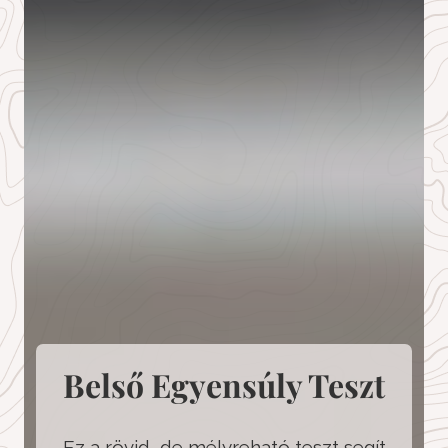
Belső Egyensúly Teszt
Ez a rövid, de mélyreható teszt segít