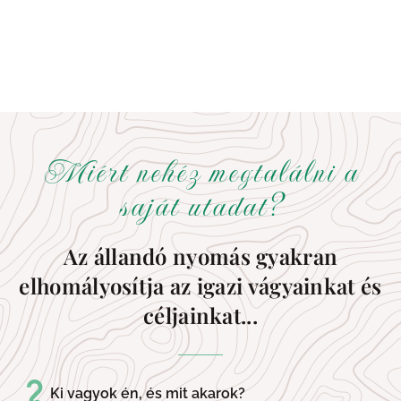
Miért nehéz megtalálni a
saját utadat?
Az állandó nyomás gyakran
elhomályosítja az igazi vágyainkat és
céljainkat...
Ki vagyok én, és mit akarok?