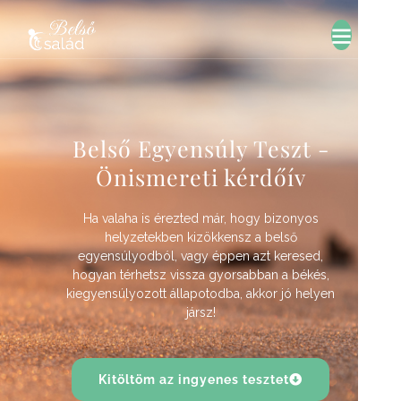
Belső Egyensúly Teszt -
Önismereti kérdőív
Ha valaha is érezted már, hogy bizonyos
helyzetekben kizökkensz a belső
egyensúlyodból, vagy éppen azt keresed,
hogyan térhetsz vissza gyorsabban a békés,
kiegyensúlyozott állapotodba, akkor jó helyen
jársz!
Kitöltöm az ingyenes tesztet