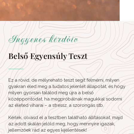
Ingyenes kérdőív
Belső Egyensúly Teszt
Ez a rövid, de mélyreható teszt segít felmérni, milyen
gyakran éled meg a tudatos jelenlét állapotát, és hogy
milyen gyorsan találod meg újra a belső
középpontodat, ha megpróbálnak magukkal sodorni
az életed viharai – a stressz, a szorongás stb.
Kérlek, olvasd el a tesztben található állításokat, majd
az adott skálán jelöld meg, hogy mennyire igazak,
jellemzőek rád az egyes kijelentések!