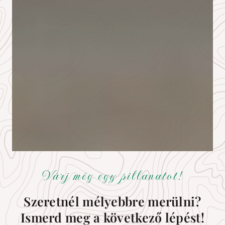
Várj még egy pillanatot!
Szeretnél mélyebbre merülni?
Ismerd meg a következő lépést!