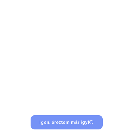
Az elvárások nyomása
benned is káoszt szül?
Érezted már úgy, hogy a zajban nem hallod
meg a saját legbelsőbb hangod?
Hogy nem tudod, ki is vagy valójában, és mi a
célod ebben az életben?
Igen, éreztem már így!