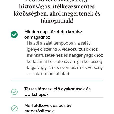
biztonságos, ítélkezésmentes
közösségben, ahol megértenek és
támogatnak!
Minden nap közelebb kerülsz
önmagadhoz
Haladj a saját tempódban, a saját
igényeid szerint! A
videókurzusokhoz
,
munkafüzetekhez
és
hanganyagokhoz
korlátlanul hozzáférsz, amíg a közösség
tagja vagy. Nincs nyomás, nincs verseny
– csak a
te belső utad
.
Társas támasz, élő gyakorlások és
workshopok
Mérföldkövek és pozitív
megerősítések