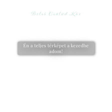
Belső Család Kör
Elvesztél a belső világod
útvesztőjében, és jól jönne egy
iránytű?
Én a teljes térképet a kezedbe
adom!
Mindenhonnan az önismeret
fontossága ömlik rád, de nem tudod,
hol kezdj bele? És merre haladj
tovább?
A
Belső Család Kör
tagjaként nemcsak
elindulsz az úton, hanem
végre célba
is érsz!