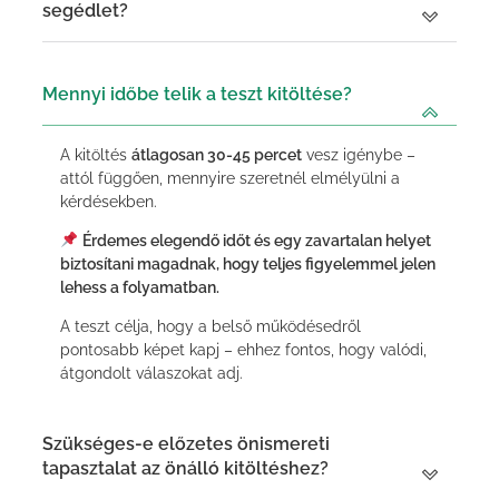
segédlet?
Mennyi időbe telik a teszt kitöltése?
A kitöltés
átlagosan 30-45 percet
vesz igénybe –
attól függően, mennyire szeretnél elmélyülni a
kérdésekben.
Érdemes elegendő időt és egy zavartalan helyet
biztosítani magadnak, hogy teljes figyelemmel jelen
lehess a folyamatban.
A teszt célja, hogy a belső működésedről
pontosabb képet kapj – ehhez fontos, hogy valódi,
átgondolt válaszokat adj.
Szükséges-e előzetes önismereti
tapasztalat az önálló kitöltéshez?