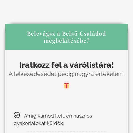
Belevágsz a Belső Családod
megbékítésébe?​
Iratkozz fel a várólistára!
A lelkesedésedet pedig nagyra értékelem.
Amíg várnod kell, én hasznos
gyakorlatokat küldök.