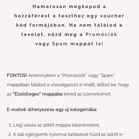
Hamarosan megkapod a
hozzáférést a teszthez egy voucher
kód formájában. Ha nem találod a
levelet, nézd meg a
Promóciók
vagy
Spam
mappát is!
FONTOS!
Amennyiben a “Promóciók” vagy “Spam”
mappában találod a visszaigazoló e-mailt, állítsd be, hogy
az
“Elsődleges” mappába
kéred az üzeneteimet.
E-mailek áthelyezése egy új kategóriába:
Lépj vissza az adott mappa listanézetére.
A bal egérgomb nyomva tartásával húzd az adott e-