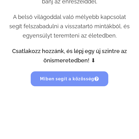
bánj az énrészeiddel.
A belső világoddal való mélyebb kapcsolat
segít felszabadulni a visszatartó mintákból, és
egyensúlyt teremteni az életedben.
Csatlakozz hozzánk, és lépj egy új szintre az
önismeretedben!
⬇
Miben segít a közösség