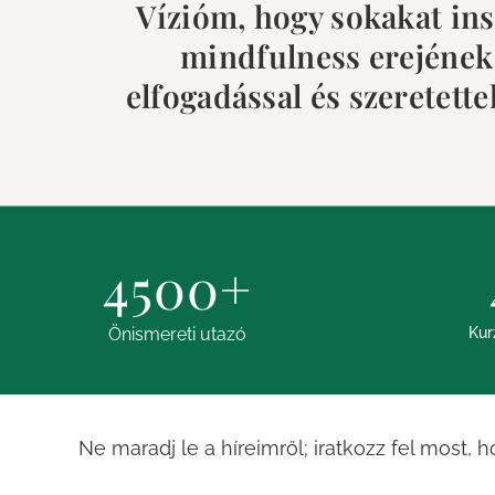
Vízióm, hogy sokakat ins
mindfulness erejének 
elfogadással és szeretet
4500
+
Önismereti utazó
Kur
Ne maradj le a híreimről; iratkozz fel most, 