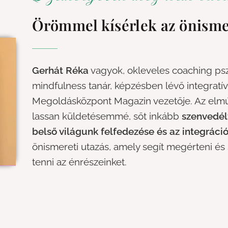
Örömmel kísérlek az önisme
Gerhát Réka
vagyok, okleveles coaching ps
mindfulness tanár, képzésben lévő integratív
Megoldásközpont Magazin vezetője. Az elmúl
lassan küldetésemmé, sőt inkább
szenvedé
belső világunk felfedezése és az integráci
önismereti utazás, amely segít megérteni é
tenni az énrészeinket.