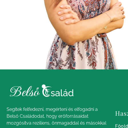
Segítek felfedezni, megérteni és elfogadni a
Has
Belső Családodat, hogy erőforrásaidat
mozgósítva reziliens, önmagaddal és másokkal
Főold