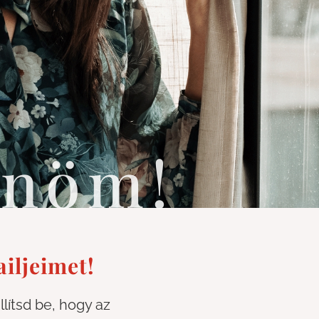
önöm!
iljeimet!
ítsd be, hogy az