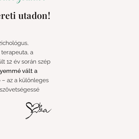
reti utadon!
zichológus,
 terapeuta, a
t 12 év során szép
lyemmé vált a
ó
– az a különleges
s szövetségessé