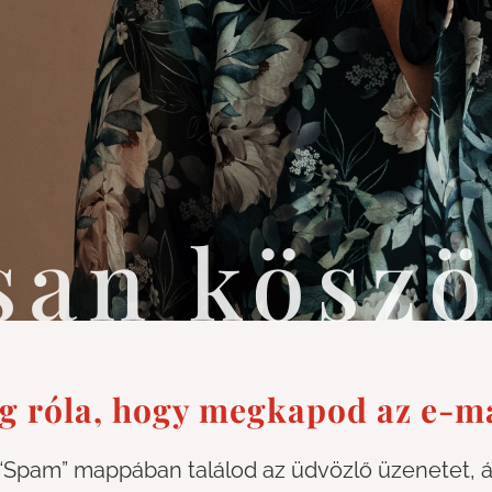
san kösz
eg róla, hogy megkapod az e-ma
pam” mappában találod az üdvözlő üzenetet, áll