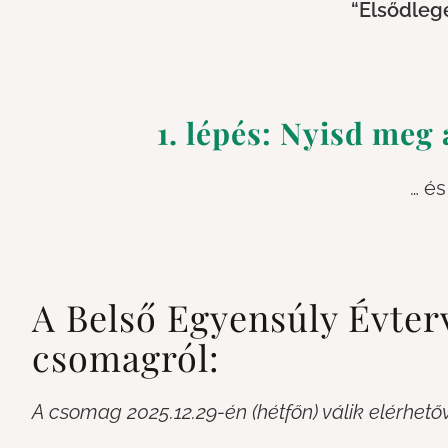
“Elsődle
1. lépés: Nyisd meg 
… és
A Belső Egyensúly Évter
csomagról:
A csomag 2025.12.29-én (hétfőn) válik elérhető