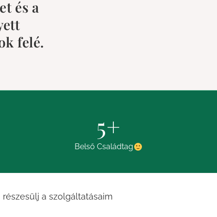
et és a
yett
k felé.
5
+
Belső Családtag
 részesülj a szolgáltatásaim