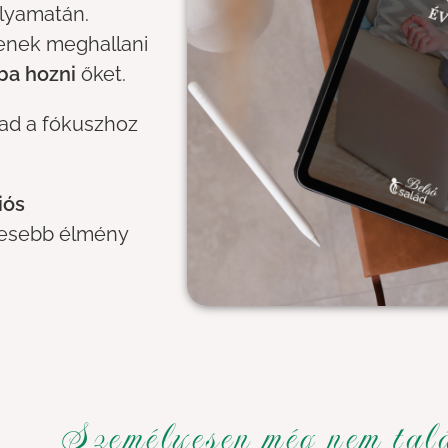
olyamatán.
tenek meghallani
ba hozni
őket.
t ad a fókuszhoz
iós
jesebb élmény
Személyesen még nem tal