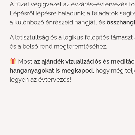
A füzet végigvezet az évzárás–évtervezés f
Lépésről lépésre haladunk; a feladatok segí
a különböző énrészeid hangját, és
összhang
A letisztultság és a logikus felépítés támasz
és a belső rend megteremtéséhez.
Most
az ajándék vizualizációs és meditác
hanganyagokat is megkapod,
hogy még tel
legyen az évtervezés!