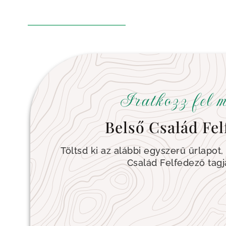
Iratkozz fel m
Belső Család Fel
Töltsd ki az alábbi egyszerű űrlapot,
Család Felfedező tagj