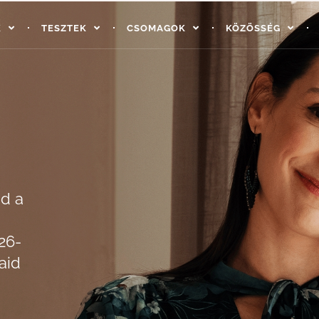
K
TESZTEK
CSOMAGOK
KÖZÖSSÉG
ad a
26-
aid