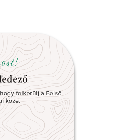
ost!
fedező
 hogy felkerülj a Belső
ai közé: