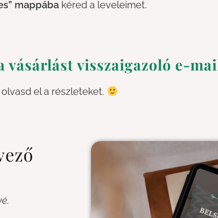
ges” mappába
kéred a leveleimet.
a vásárlást visszaigazoló e-mail
 olvasd el a részleteket.
vező
vé.