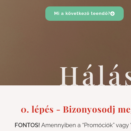
Mi a következő teendő?
Hálá
0. lépés - Bizonyosodj m
FONTOS!
Amennyiben a “Promóciók” vagy “S