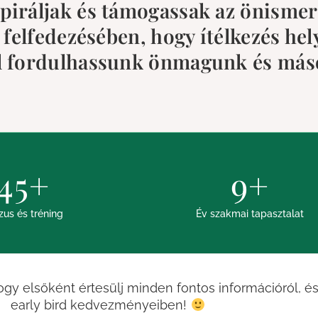
piráljak és támogassak az önismer
felfedezésében, hogy ítélkezés hel
tel fordulhassunk önmagunk és máso
45
+
9
+
zus és tréning
Év szakmai tapasztalat
hogy elsőként értesülj minden fontos információról, és
early bird kedvezményeiben!