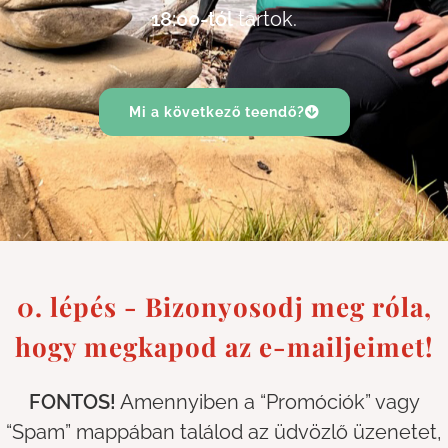
18:00-tól
tartok.
Mi a következő teendő?
0. lépés - Bizonyosodj meg róla,
hogy megkapod az e-mailjeimet!
FONTOS!
Amennyiben a “Promóciók” vagy
“Spam” mappában találod az üdvözlő üzenetet,