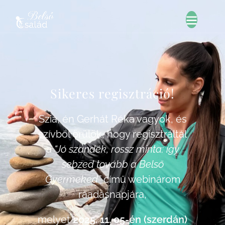
Sikeres regisztráció!
Szia, én Gerhát Réka vagyok, és
szívből örülök, hogy regisztráltál
a
“Jó szándék, rossz minta: így
sebzed tovább a Belső
Gyermeked”
című webinárom
ráadásnapjára,
melyet
2025. 11. 05-én (szerdán)