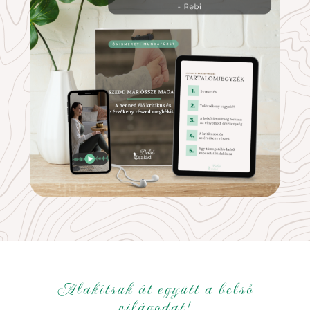
Alakítsuk át együtt a belső
világodat!