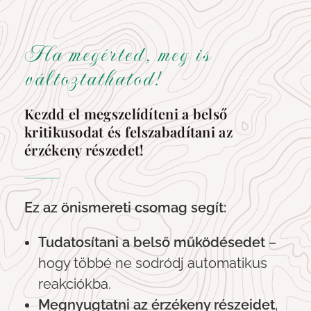
Ha megérted, meg is
változtathatod!
Kezdd el megszelídíteni a belső
kritikusodat és felszabadítani az
érzékeny részedet!
Ez az önismereti csomag segít:
Tudatosítani a belső működésedet
–
hogy többé ne sodródj automatikus
reakciókba.
Megnyugtatni az érzékeny részeidet
,