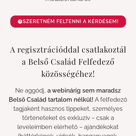
SZERETNÉM FELTENNI A KÉRDÉSEM!
A regisztrációddal csatlakoztál
a Belső Család Felfedező
közösségéhez!
Ne aggódj,
a webinárig sem maradsz
Belső Család tartalom nélkül!
A felfedező
tagjaként hasznos tippeket, személyes
történeteket és exkluzív – csak a
leveleimben elérhető – ajándékokat
(háttérképek, videók, hanganyagok,