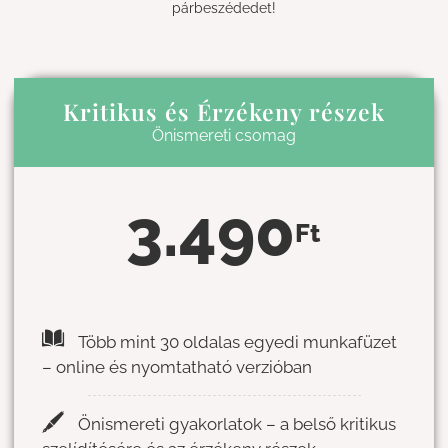
párbeszédedet!
Kritikus és Érzékeny részek
Önismereti csomag
3.490
Ft
Több mint 30 oldalas egyedi munkafüzet
– online és nyomtatható verzióban
Önismereti gyakorlatok – a belső kritikus