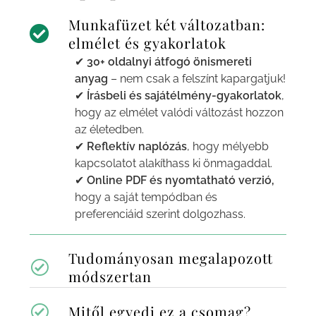
Munkafüzet két változatban:
elmélet és gyakorlatok
✔
30+ oldalnyi átfogó önismereti
anyag
– nem csak a felszínt kapargatjuk!
✔
Írásbeli és sajátélmény-gyakorlatok
,
hogy az elmélet valódi változást hozzon
az életedben.
✔
Reflektív naplózás
, hogy mélyebb
kapcsolatot alakíthass ki önmagaddal.
✔
Online PDF és nyomtatható verzió,
hogy a saját tempódban és
preferenciáid szerint dolgozhass.
Tudományosan megalapozott
módszertan
Mitől egyedi ez a csomag?