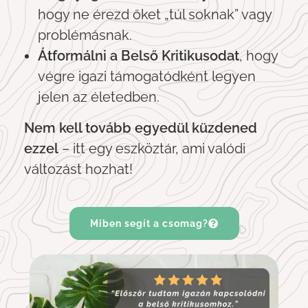
hogy ne érezd őket „túl soknak” vagy
problémásnak.
Átformálni a Belső Kritikusodat
, hogy
végre igazi támogatódként legyen
jelen az életedben.
Nem kell tovább egyedül küzdened
ezzel
– itt egy eszköztár, ami valódi
változást hozhat!
Miben segít a csomag?