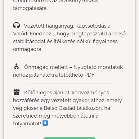
szelídítésére és az érzékeny részek
támogatására
Vezetett hanganyag: Kapcsolódás a
Valódi Énedhez – hogy megtapasztald a belső
stabilitásodat és ítélkezés nélkül figyelhess
önmagadra
Önmagad mellett – Nyugtató mondatok
nehéz pillanatokra letölthető PDF
Különleges ajánlat: kedvezményes
hozzáférés egy vezetett gyakorlathoz, amely
végigkísér a Belső Család találkozón, ha
szeretnéd még mélyebben átélni a
folyamatot!