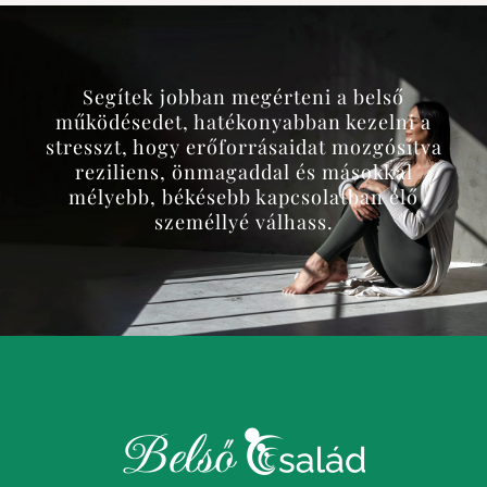
Segítek jobban megérteni a belső
működésedet, hatékonyabban kezelni a
stresszt, hogy erőforrásaidat mozgósítva
reziliens, önmagaddal és másokkal
mélyebb, békésebb kapcsolatban élő
személlyé válhass.