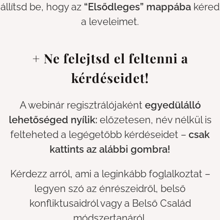
állítsd be, hogy az
“Elsődleges” mappába
kéred
a leveleimet.
+ Ne felejtsd el feltenni a
kérdéseidet!
A webinár regisztrálójaként
egyedülálló
lehetőséged nyílik:
előzetesen, név nélkül is
felteheted a legégetőbb kérdéseidet –
csak
kattints az alábbi gombra!
Kérdezz arról, ami a leginkább foglalkoztat –
legyen szó az énrészeidről, belső
konfliktusaidról vagy a Belső Család
módszertanáról.